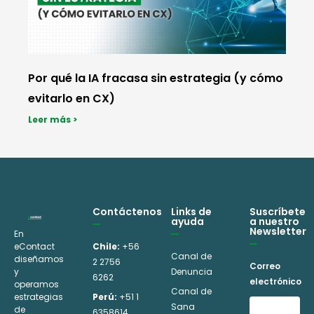
Por qué la IA fracasa sin estrategia (y cómo
evitarlo en CX)
Leer más >
Contáctenos
Links de
Suscríbete
ayuda
a nuestro
Newsletter
En
eContact
Chile:
+56
Canal de
diseñamos
2 2756
Correo
y
Denuncia
6262
electrónico
operamos
Canal de
estrategias
Perú:
+51 1
Sana
de
6358614