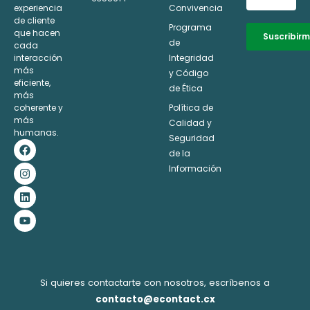
experiencia
Convivencia
de cliente
Programa
que hacen
Suscribir
de
cada
interacción
Integridad
Alternative:
más
y Código
eficiente,
de Ética
más
coherente y
Política de
más
Calidad y
humanas.
Seguridad
F
I
L
Y
a
n
i
o
de la
c
s
n
u
Información
e
t
k
t
b
a
e
u
o
g
d
b
o
r
i
e
k
a
n
m
Si quieres contactarte con nosotros, escríbenos a
contacto@econtact.cx