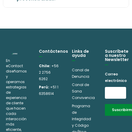
Contáctenos
Links de
Suscríbete
ayuda
a nuestro
Newsletter
En
eContact
Chile:
+56
Canal de
diseñamos
2 2756
Correo
y
Denuncia
6262
electrónico
operamos
Canal de
estrategias
Perú:
+51 1
Sana
de
6358614
experiencia
Convivencia
de cliente
Programa
que hacen
Suscribir
de
cada
interacción
Integridad
Alternative:
más
y Código
eficiente,
de Ética