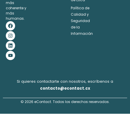
más
coherente y
Política de
más
Calidad y
humanas.
Seguridad
F
I
L
Y
a
n
i
o
de la
c
s
n
u
Información
e
t
k
t
b
a
e
u
o
g
d
b
o
r
i
e
k
a
n
m
Si quieres contactarte con nosotros, escríbenos a
contacto@econtact.cx
© 2026 eContact. Todos los derechos reservados.