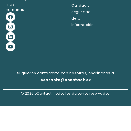
más
Calidad y
humanas.
Seguridad
F
I
L
Y
a
n
i
o
de la
c
s
n
u
Información
e
t
k
t
b
a
e
u
o
g
d
b
o
r
i
e
k
a
n
m
Si quieres contactarte con nosotros, escríbenos a
contacto@econtact.cx
© 2026 eContact. Todos los derechos reservados.