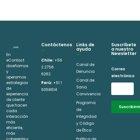
A
j
o
c
l
e
t
t
r
e
ó
r
n
Contáctenos
Links de
Suscríbete
ayuda
a nuestro
n
i
Newsletter
En
a
eContact
Chile:
+56
c
Canal de
diseñamos
2 2756
t
Correo
y
Denuncia
o
6262
electrónico
operamos
i
Canal de
estrategias
Perú:
+51 1
v
Sana
de
6358614
experiencia
Convivencia
e
de cliente
Programa
que hacen
:
Suscribir
de
cada
interacción
Integridad
Alternative:
más
y Código
eficiente,
de Ética
más
coherente y
Política de