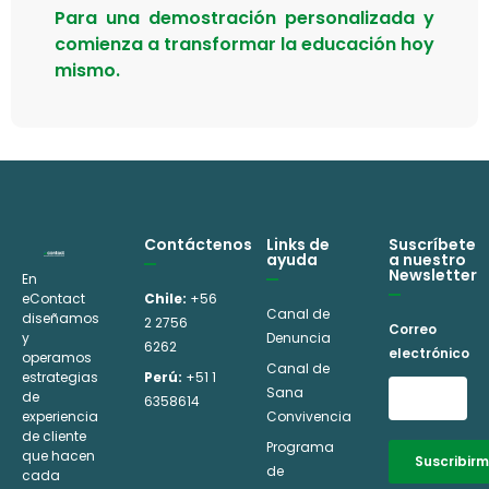
Para una demostración personalizada y
comienza a transformar la educación hoy
mismo.
Contáctenos
Links de
Suscríbete
ayuda
a nuestro
Newsletter
En
eContact
Chile:
+56
Canal de
diseñamos
2 2756
Correo
y
Denuncia
6262
electrónico
operamos
Canal de
estrategias
Perú:
+51 1
Sana
de
6358614
experiencia
Convivencia
de cliente
Programa
que hacen
Suscribir
de
cada