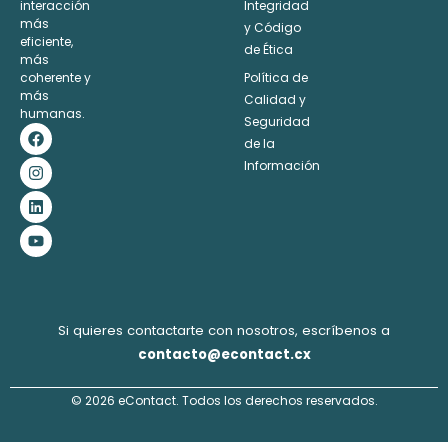
interacción
Integridad
Alternative:
más
y Código
eficiente,
de Ética
más
coherente y
Política de
más
Calidad y
humanas.
Seguridad
F
I
L
Y
a
n
i
o
de la
c
s
n
u
Información
e
t
k
t
b
a
e
u
o
g
d
b
o
r
i
e
k
a
n
m
Si quieres contactarte con nosotros, escríbenos a
contacto@econtact.cx
© 2026 eContact. Todos los derechos reservados.