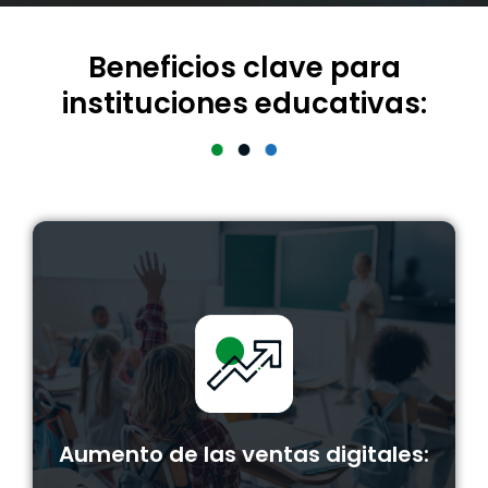
Beneficios clave para
instituciones educativas:
Aumento de las ventas digitales:
Maximiza las oportunidades de inscripción y
matriculación con herramientas que mejoran la
interacción con estudiantes potenciales.
Aumento de las ventas digitales: