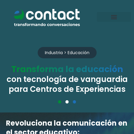
Ir
al
contenido
Industria > Educación
Transforma la educación
con tecnología de vanguardia
para Centros de Experiencias
Revoluciona la comunicación en
el sector educativo: