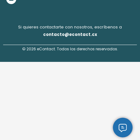
m
Si quieres contactarte con nosotros, escríbenos a
contacto@econtact.cx
© 2026 eContact. Todos los derechos reservados.