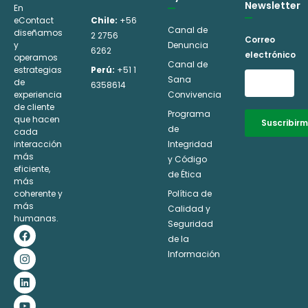
Newsletter
En
eContact
Chile:
+56
Canal de
diseñamos
2 2756
Correo
y
Denuncia
6262
electrónico
operamos
Canal de
estrategias
Perú:
+51 1
Sana
de
6358614
experiencia
Convivencia
de cliente
Programa
que hacen
Suscribir
de
cada
interacción
Integridad
Alternative:
más
y Código
eficiente,
de Ética
más
coherente y
Política de
más
Calidad y
humanas.
Seguridad
F
I
L
Y
a
n
i
o
de la
c
s
n
u
Información
e
t
k
t
b
a
e
u
o
g
d
b
o
r
i
e
k
a
n