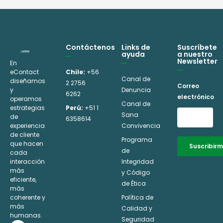
Contáctenos
Links de
Suscríbete
ayuda
a nuestro
Newsletter
En
eContact
Chile:
+56
Canal de
diseñamos
2 2756
Correo
y
Denuncia
6262
electrónico
operamos
Canal de
estrategias
Perú:
+51 1
Sana
de
6358614
experiencia
Convivencia
de cliente
Programa
que hacen
Suscribir
de
cada
interacción
Integridad
Alternative:
más
y Código
eficiente,
de Ética
más
coherente y
Política de
más
Calidad y
humanas.
Seguridad