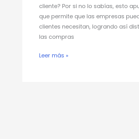
cliente? Por si no lo sabías, esto a
quisieran
que permite que las empresas pueda
tener
clientes necesitan, logrando así di
las compras
Leer más »