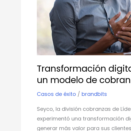
de
cobranza
Transformación digit
un modelo de cobran
Casos de éxito
/
brandbits
Seyco, la división cobranzas de Líder
experimentó una transformación dig
generar más valor para sus cliente