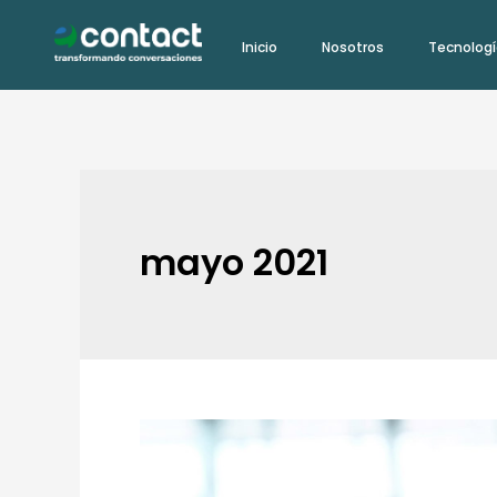
Ir
Inicio
Nosotros
Tecnolog
al
contenido
mayo 2021
¿Cómo
ganar