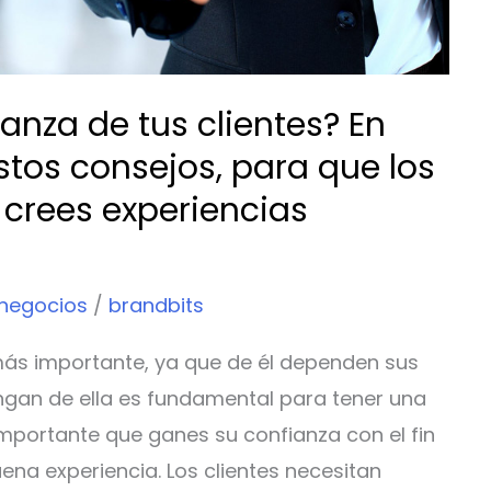
nza de tus clientes? En
tos consejos, para que los
 crees experiencias
 negocios
/
brandbits
 más importante, ya que de él dependen sus
engan de ella es fundamental para tener una
importante que ganes su confianza con el fin
ena experiencia. Los clientes necesitan