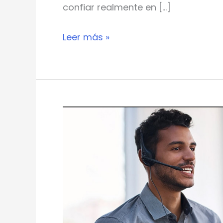
confiar realmente en […]
Leer más »
Transformación
digital
e
innovación
rediseñan
un
modelo