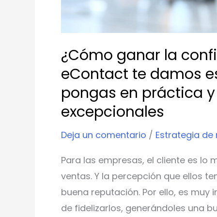
pongas
en
práctica
¿Cómo ganar la confia
y
eContact te damos es
crees
pongas en práctica y
experiencias
excepcionales
excepcionales
Deja un comentario
/
Estrategia de
Para las empresas, el cliente es lo
ventas. Y la percepción que ellos t
buena reputación. Por ello, es muy 
de fidelizarlos, generándoles una bu