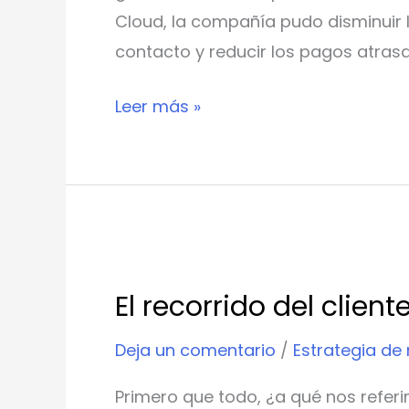
Cloud, la compañía pudo disminuir 
contacto y reducir los pagos atrasad
Leer más »
El
recorrido
El recorrido del clien
del
cliente
Deja un comentario
/
Estrategia de
que
Primero que todo, ¿a qué nos refer
todos