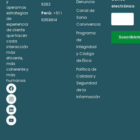
y
Denuncia
6262
electrónico
operamos
Canal de
estrategias
Perú:
+51 1
Sana
de
6358614
experiencia
Convivencia
de cliente
Programa
que hacen
Suscribir
de
cada
interacción
Integridad
Alternative:
más
y Código
eficiente,
de Ética
más
coherente y
Política de
más
Calidad y
humanas.
Seguridad
F
I
L
Y
a
n
i
o
de la
c
s
n
u
Información
e
t
k
t
b
a
e
u
o
g
d
b
o
r
i
e
k
a
n
m