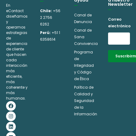
Newsletter
En
eContact
Chile:
+56
Canal de
diseñamos
2 2756
Correo
y
Denuncia
6262
electrónico
operamos
Canal de
estrategias
Perú:
+51 1
Sana
de
6358614
experiencia
Convivencia
de cliente
Programa
que hacen
Suscribir
de
cada
interacción
Integridad
Alternative:
más
y Código
eficiente,
de Ética
más
coherente y
Política de
más
Calidad y
humanas.
Seguridad
F
I
L
Y
a
n
i
o
de la
c
s
n
u
Información
e
t
k
t
b
a
e
u
o
g
d
b
o
r
i
e