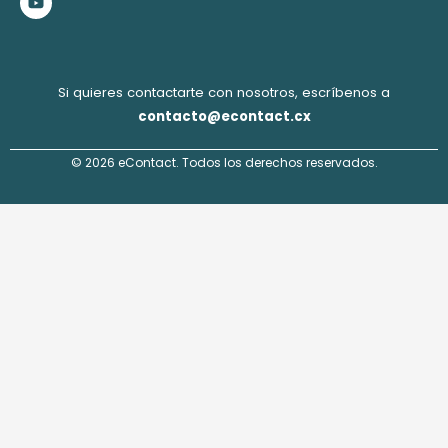
k
a
n
m
Si quieres contactarte con nosotros, escríbenos a
contacto@econtact.cx
© 2026 eContact. Todos los derechos reservados.